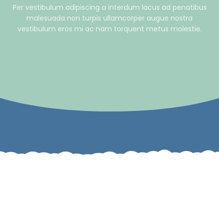
Per vestibulum adipiscing a interdum lacus ad penatibus
malesuada non turpis ullamcorper augue nostra
vestibulum eros mi ac nam torquent metus molestie.